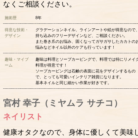
なくご相談ください。
施術歴
8年
得意な技術・
グラデーションネイル、ラインアートや絵が得意なので
デザイン
持ち込みのフリーデザインなど、ご相談ください。
また巻き爪のお悩み、固くなってガサガサしたカカトの
悩みなどネイル以外のケアも行っています！
趣味・マイブ
趣味は料理とソープカービングで、料理では特にリメイ
ーム
料理が得意です！
ソープカービングは石鹸の表面に花をデザインするもの
で、とっても可愛いインテリア雑貨になります。
基本ネイルと同じ細かい作業が好きです。
宮村 幸子（ミヤムラ サチコ）
ネイリスト
健康オタクなので、身体に優しくて美味