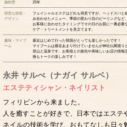
施術歴
25年
得意な技術・
フェイシャルエステはどれも得意ですが、ヘッドスパと
デザイン
み合わせたメニュー、季節の変わり目のピーリングなど
お客様に合わせたタイミングでその日のお肌に一番必要
ケア・トリートメントを見立てます。
趣味・マイブ
最近はじめて行った韓国がとっても楽しかったです！
ーム
マイブームは最近あまり行けていませんが神社仏閣巡り
登山と温泉です。お客様との旅先や美味しいお店の情報
換もトークの楽しみです！
永井 サルべ（ナガイ サルベ）
エステティシャン・ネイリスト
フィリピンから来ました。
人を癒すことが好きで、日本ではエステ
ネイルの技術を学び、おもてなしも日々