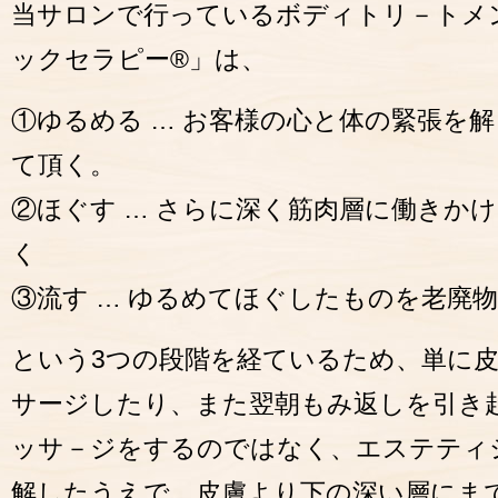
当サロンで行っているボディトリ－トメン
ックセラピー®」は、
①ゆるめる … お客様の心と体の緊張を
て頂く。
②ほぐす … さらに深く筋肉層に働きか
く
③流す … ゆるめてほぐしたものを老廃
という3つの段階を経ているため、単に
サージしたり、また翌朝もみ返しを引き
ッサ－ジをするのではなく、エステティ
解したうえで、皮膚より下の深い層にま