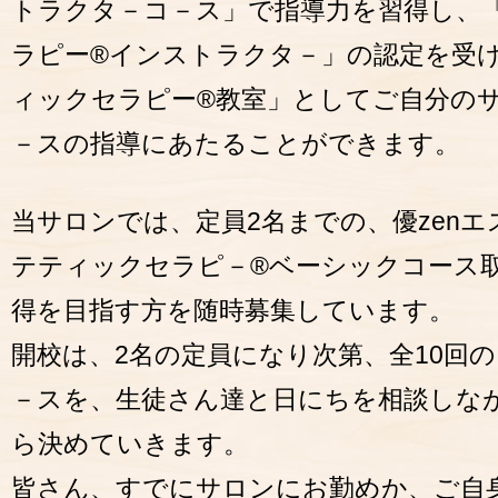
トラクタ－コ－ス」で指導力を習得し、「
ラピー®インストラクタ－」の認定を受け
ィックセラピー®教室」としてご自分の
－スの指導にあたることができます。
当サロンでは、定員2名までの、優zenエ
テティックセラピ－®ベーシックコース
得を目指す方を随時募集しています。
開校は、2名の定員になり次第、全10回
－スを、生徒さん達と日にちを相談しな
ら決めていきます。
皆さん、すでにサロンにお勤めか、ご自