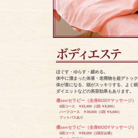
ほぐす・ゆらす・緩める。
体中に溜まった体液・老廃物を超デトック
体が楽になる、頭がスッキリする、よく眠
ダイエットなどの美容効果もあります。
優zenセラピー（全身BODYマッサージ） 6
6回コース ￥53,400（1回 ￥8,900）
ハーフコース ￥39,600（1回 ￥6,600）
フットバスあり
優zenセラピー（全身BODYマッサージ） 9
6回コース ￥69,000（1回分お得）